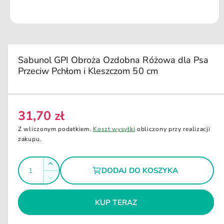
u
k
ci
O
e
t
w
ó
r
Sabunol GPI Obroża Ozdobna Różowa dla Psa
z
Przeciw Pchłom i Kleszczom 50 cm
m
u
l
t
i
m
31,70 zł
C
e
d
e
Z wliczonym podatkiem.
Koszt wysyłki
obliczony przy realizacji
i
n
zakupu.
a
1
a
w
I
o
r
Z
k
DODAJ DO KOSZYKA
e
l
n
w
Z
i
g
i
o
m
e
ę
u
m
KUP TERAZ
ś
n
o
k
l
i
d
ć
s
a