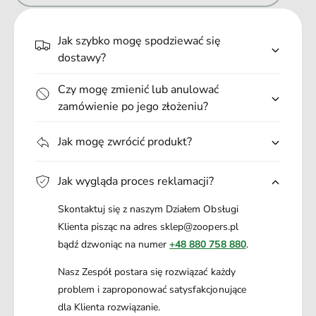
s
z
napojami i paszami dla zwierząt. Unikać zanieczyszczenia
z
.
o
skóry. Zanieczyszczone oczy przemyć dużą ilością wody i
c
.
m
Jak szybko mogę spodziewać się
zasięgnąć porady lekarza. Zanieczyszczoną skórę przemyć
z
.
5
dużą ilością wody. W razie połknięcia niezwłocznie zasięgnij
dostawy?
o
0
porady lekarza - pokaż opakowanie lub etykietę.
m
c
Zawiera Permetrynę. Może powodować wystąpienie reakcji
Czy mogę zmienić lub anulować
5
m
alergicznych.
0
zamówienie po jego złożeniu?
c
m
Jak mogę zwrócić produkt?
Jak wygląda proces reklamacji?
Skontaktuj się z naszym Działem Obsługi
Klienta pisząc na adres sklep@zoopers.pl
bądź dzwoniąc na numer
+48 880 758 880
.
Nasz Zespół postara się rozwiązać każdy
problem i zaproponować satysfakcjonujące
dla Klienta rozwiązanie.