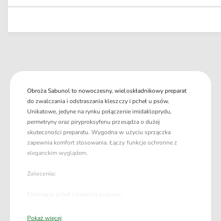
a
e
l
z
j
r
n
i
s
y
n
l
m
z
a
o
i
ś
l
ć
o
d
ś
l
ć
a
Obroża Sabunol to nowoczesny, wieloskładnikowy preparat
d
S
do zwalczania i odstraszania kleszczy i pcheł u psów.
l
a
Unikatowe, jedyne na rynku połączenie imidakloprydu,
a
b
permetryny oraz piryproksyfenu przesądza o dużej
S
u
skuteczności preparatu. Wygodna w użyciu sprzączka
a
n
zapewnia komfort stosowania. Łączy funkcje ochronne z
b
o
eleganckim wyglądem.
u
l
n
G
Zalecenia:
o
P
l
I
Eliminacja pcheł i kleszczy poprzez:
G
O
Likwidację i odstraszanie kleszczy - do 4 miesięcy
P
b
Likwidację i odstraszanie dorosłych pcheł - do 6 miesięcy
I
Pokaż więcej