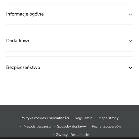
Informacje ogólne
Dodatkowe
Bezpieczeństwo
M
e
t
Polityka cookies i prywatności
Regulamin
Mapa strony
o
Metody płatności
Sposoby dostawy
Poznaj Zoopersów
d
Zwroty i Reklamacje