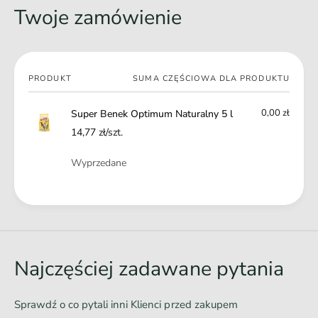
Twoje zamówienie
Twój
PRODUKT
SUMA CZĘŚCIOWA DLA PRODUKTU
koszyk
0,00 zł
Super Benek Optimum Naturalny 5 l
14,77 zł/szt.
Ilość
Wyprzedane
Ł
a
d
o
Najczęściej zadawane pytania
w
a
Sprawdź o co pytali inni Klienci przed zakupem
n