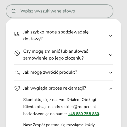
i
Wpisz wyszukiwane słowo
e
.
.
Jak szybko mogę spodziewać się
.
dostawy?
Czy mogę zmienić lub anulować
zamówienie po jego złożeniu?
Jak mogę zwrócić produkt?
Jak wygląda proces reklamacji?
Skontaktuj się z naszym Działem Obsługi
Klienta pisząc na adres sklep@zoopers.pl
bądź dzwoniąc na numer
+48 880 758 880
.
Nasz Zespół postara się rozwiązać każdy