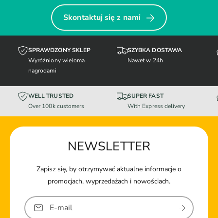
Skontaktuj się z nami
SPRAWDZONY SKLEP
SZYBKA DOSTAWA
Wyróżniony wieloma
Nawet w 24h
nagrodami
WELL TRUSTED
SUPER FAST
Over 100k customers
With Express delivery
NEWSLETTER
Zapisz się, by otrzymywać aktualne informacje o
promocjach, wyprzedażach i nowościach.
E-mail