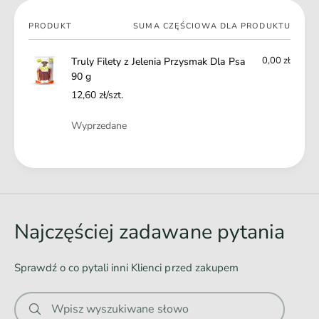
g
9
0
Twój
PRODUKT
SUMA CZĘŚCIOWA DLA PRODUKTU
g
koszyk
0,00 zł
Truly Filety z Jelenia Przysmak Dla Psa
90 g
12,60 zł/szt.
Ilość
Wyprzedane
Ł
a
d
o
Najczęściej zadawane pytania
w
a
Sprawdź o co pytali inni Klienci przed zakupem
n
i
Wpisz wyszukiwane słowo
e