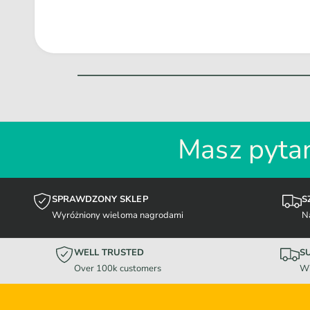
Masz pytan
SPRAWDZONY SKLEP
S
Wyróżniony wieloma nagrodami
N
WELL TRUSTED
S
Over 100k customers
Wi