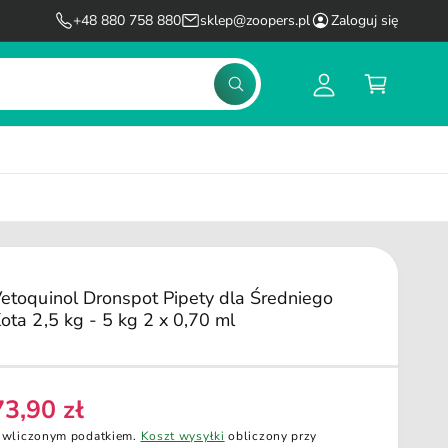
l
K
+48 880 758 880
sklep@zoopers.pl
Zaloguj się
o
o
g
s
S
u
z
z
u
j
y
k
s
k
a
j
i
ę
etoquinol Dronspot Pipety dla Średniego
ota 2,5 kg - 5 kg 2 x 0,70 ml
73,90 zł
C
 wliczonym podatkiem.
Koszt wysyłki
obliczony przy