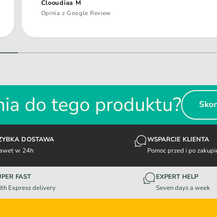
Clooudiaa M
Opinia z Google Review
1
/
z
2
ia do tego produktu?
Skon
ZYBKA DOSTAWA
WSPARCIE KLIENTA
awet w 24h
Pomoc przed i po zakupi
UPER FAST
EXPERT HELP
th Express delivery
Seven days a week