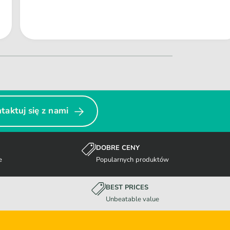
taktuj się z nami
DOBRE CENY
e
Popularnych produktów
BEST PRICES
Unbeatable value