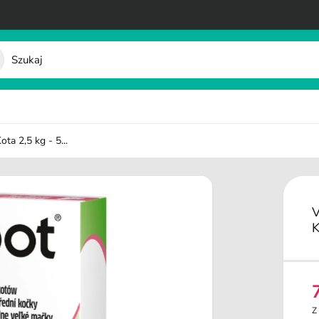
ta 2,5 kg - 5...
V
K
e
Z