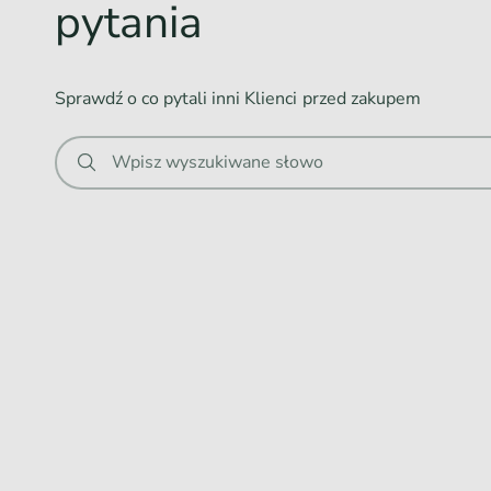
pytania
i
e
.
Sprawdź o co pytali inni Klienci przed zakupem
.
.
Wpisz wyszukiwane słowo