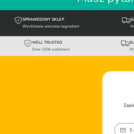
SPRAWDZONY SKLEP
S
Wyróżniony wieloma nagrodami
N
WELL TRUSTED
S
Over 100k customers
Wi
Zapis
E