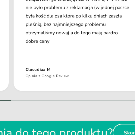
nie było problemu z reklamacja (w jednej paczce
była kość dla psa która po kilku dniach zaszła
pleśnią, bez najmniejszego problemu
otrzymaliśmy nową) a do tego mają bardzo
dobre ceny
Clooudiaa M
Opinia z Google Review
1
/
z
2
ia do tego produktu?
Skon