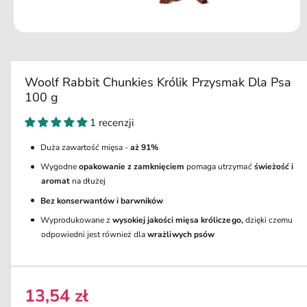
u
k
ci
O
e
t
w
ó
r
Woolf Rabbit Chunkies Królik Przysmak Dla Psa
z
100 g
m
u
l
1 recenzji
t
i
Duża zawartość mięsa -
aż 91%
m
e
Wygodne
opakowanie z zamknięciem
pomaga utrzymać
świeżość i
d
i
aromat
na dłużej
a
Bez konserwantów i barwników
1
w
Wyprodukowane z
wysokiej jakości mięsa króliczego,
dzięki czemu
o
k
odpowiedni jest również dla
wrażliwych psów
n
i
e
m
o
13,54 zł
C
d
a