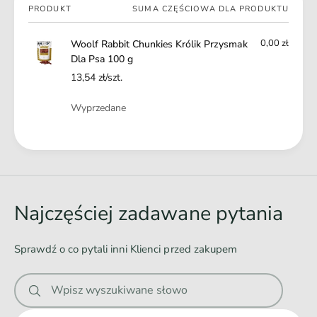
Twój
PRODUKT
SUMA CZĘŚCIOWA DLA PRODUKTU
koszyk
0,00 zł
Woolf Rabbit Chunkies Królik Przysmak
Dla Psa 100 g
13,54 zł/szt.
Ilość
Wyprzedane
Ł
a
d
o
Najczęściej zadawane pytania
w
a
Sprawdź o co pytali inni Klienci przed zakupem
n
i
Wpisz wyszukiwane słowo
e
.