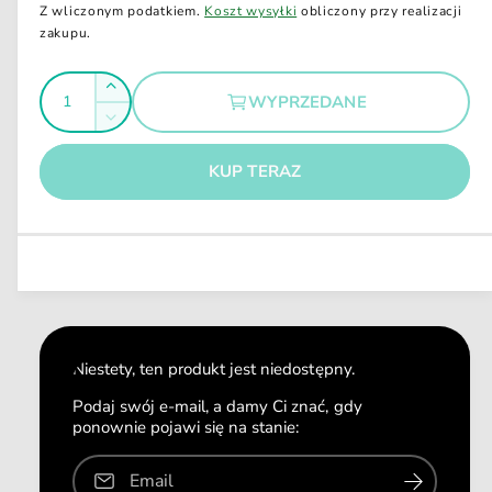
e
Z wliczonym podatkiem.
Koszt wysyłki
obliczony przy realizacji
l
n
n
zakupu.
y
a
m
I
r
Z
WYPRZEDANE
e
l
w
Z
g
i
o
m
ę
u
KUP TERAZ
ś
n
k
l
i
ć
s
a
e
z
j
r
i
s
n
l
z
a
o
i
ś
l
ć
o
Niestety, ten produkt jest niedostępny.
d
ś
l
ć
Podaj swój e-mail, a damy Ci znać, gdy
a
ponownie pojawi się na stanie:
d
W
l
o
a
Email
o