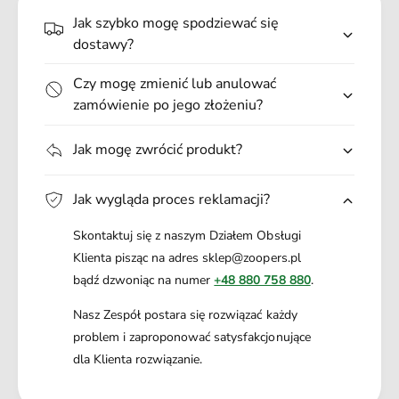
naczyniowego i funkcjonowanie wszystkich komórek
.
Jak szybko mogę spodziewać się
ciała.
.
dostawy?
Białka i aminokwasy
: Mięso Iberico jest dobrym źródłem
wysokiej jakości i łatwo przyswajalnych białek. Są one
Czy mogę zmienić lub anulować
budulcem organizmu i wspierają zarówno produkcję, jak i
zamówienie po jego złożeniu?
rozwój mięśni. Aminokwasy są budulcem do tworzenia
białek i odgrywają rolę w CAŁYM funkcjonowaniu
organizmu: produkcji energii, magazynowaniu składników
Jak mogę zwrócić produkt?
odżywczych, produkcji nowych komórek, gojeniu ran itp.
Witaminy i minerały:
Bogate w witaminy B1, B2, B3, B6,
Jak wygląda proces reklamacji?
B12, żelazo, cynk, selen, potas i fosfor. Te składniki
odżywcze mają dobry wpływ na układ nerwowy, skórę,
Skontaktuj się z naszym Działem Obsługi
produkcję czerwonych krwinek, a nawet mózg!
Klienta pisząc na adres sklep@zoopers.pl
bądź dzwoniąc na numer
+48 880 758 880
.
Sardynki
Nasz Zespół postara się rozwiązać każdy
Sardynki to małe, tłuste ryby należące do rodziny
problem i zaproponować satysfakcjonujące
śledziowatych:
dla Klienta rozwiązanie.
Bogate w kwasy Omega-3 -
sardynki są bardzo bogatym
źródłem kwasów Omega-3 (EPA i DHA), o których