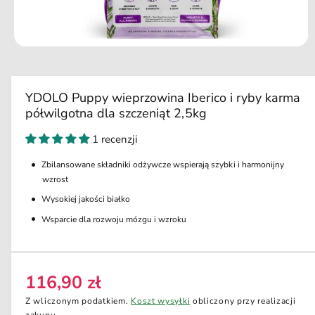
d
u
k
ci
O
e
t
w
ó
r
YDOLO Puppy wieprzowina Iberico i ryby karma
z
półwilgotna dla szczeniąt 2,5kg
m
u
l
1 recenzji
t
i
Zbilansowane składniki odżywcze wspierają szybki i harmonijny
m
e
wzrost
d
i
Wysokiej jakości białko
a
Wsparcie dla rozwoju mózgu i wzroku
1
w
o
k
n
i
116,90 zł
C
e
m
e
Z wliczonym podatkiem.
Koszt wysyłki
obliczony przy realizacji
o
zakupu.
d