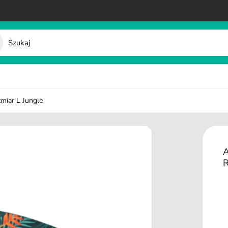
miar L Jungle
A
R