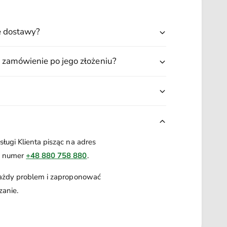
r
J
L
u
ę dostawy?
n
J
g
u
l
n
 zamówienie po jego złożeniu?
e
g
l
e
ługi Klienta pisząc na adres
a numer
+48 880 758 880
.
każdy problem i zaproponować
zanie.