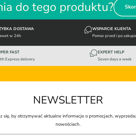
ia do tego produktu?
Skon
ZYBKA DOSTAWA
WSPARCIE KLIENTA
awet w 24h
Pomoc przed i po zakupi
UPER FAST
EXPERT HELP
th Express delivery
Seven days a week
NEWSLETTER
z się, by otrzymywać aktualne informacje o promocjach, wyprzeda
nowościach.