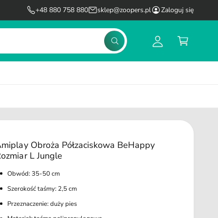
l
K
+48 880 758 880
sklep@zoopers.pl
Zaloguj się
o
o
g
s
S
u
z
z
u
j
y
k
s
k
a
j
i
ę
miplay Obroża Półzaciskowa BeHappy
ozmiar L Jungle
Obwód: 35-50 cm
Szerokość taśmy: 2,5 cm
Przeznaczenie: duży pies