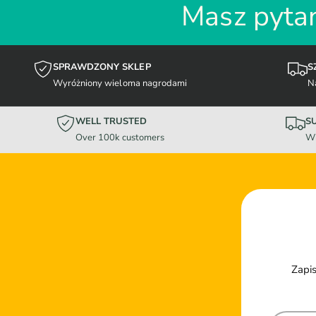
Masz pytan
SPRAWDZONY SKLEP
S
Wyróżniony wieloma nagrodami
N
WELL TRUSTED
S
Over 100k customers
Wi
Zapis