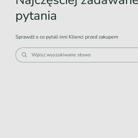
n
Produkt objęty jest 3 letnią gwarancją.
pytania
i
e
Rozmiar: L
.
Sprawdź o co pytali inni Klienci przed zakupem
Obwód: 35-50 cm
.
.
Szerokość taśmy: 2,5 cm
Wpisz wyszukiwane słowo
Przeznaczenie: duży pies
Materiał: taśma polipropylenowa