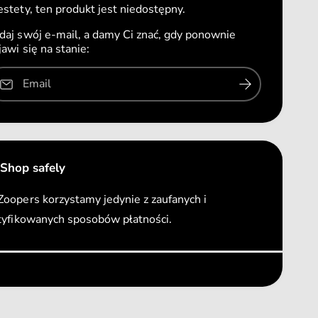
ś
estety, ten produkt jest niedostępny.
l
ć
a
daj swój e-mail, a damy Ci znać, gdy ponownie
d
A
jawi się na stanie:
l
m
a
i
A
Email
p
m
l
i
a
p
y
l
O
a
b
Shop safely
y
r
O
o
oopers korzystamy jedynie z zaufanych i
b
ż
r
tyfikowanych sposobów płatności.
a
o
P
ż
ó
a
ł
P
z
ó
a
ł
c