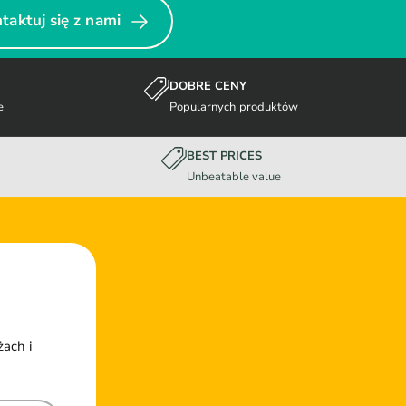
taktuj się z nami
DOBRE CENY
e
Popularnych produktów
BEST PRICES
Unbeatable value
żach i