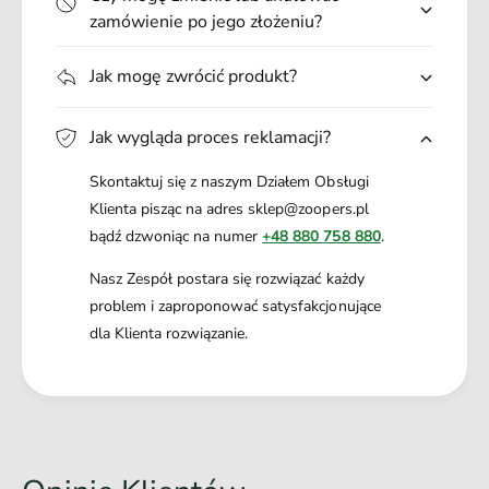
Przeznaczenie: olbrzymi pies
zamówienie po jego złożeniu?
Materiał: taśma polipropylenowa
Jak mogę zwrócić produkt?
Jak wygląda proces reklamacji?
Skontaktuj się z naszym Działem Obsługi
Producent
: Amiplay
Klienta pisząc na adres sklep@zoopers.pl
bądź dzwoniąc na numer
+48 880 758 880
.
Adres:
Polska, Meliorantów 67a , Częstochowa 42-209
Nasz Zespół postara się rozwiązać każdy
problem i zaproponować satysfakcjonujące
Kontakt:
amiplay@amiplay.eu
dla Klienta rozwiązanie.