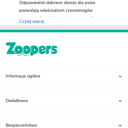
Odpowiednio dobrane obroże dla psów
pozwalają właścicielom czworonogów
zapanować nad nimi podczas spacerów,
Czytaj więcej
dlatego stanowią jeden z podstawowych
elementów wyprawki dla pupila. Kolorowa
obroża dla psa może również stanowić
ozdobę, a duży wybór wzorów, barw i
materiałów pozwala znaleźć model idealnie
dopasowany do konkretnych potrzeb.
Wybierając obroże dla psa trzeba też zwrócić
Informacje ogólne
uwagę na sposób zapinania, aby zapewnić
zwierzakowi wygodę, a jednocześnie
ograniczyć ryzyko, że spadnie ona z szyi
Dodatkowe
pupila. Warto przy tym wspomnieć, że na
spacerach niezbędne są także
obroże
przeciwkleszczowe
ograniczające ryzyko
Bezpieczeństwo
ataku pasożytów zewnętrznych.